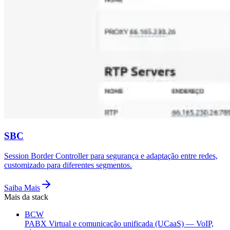
SBC
Session Border Controller para segurança e adaptação entre redes,
customizado para diferentes segmentos.
Saiba Mais
Mais da stack
BCW
PABX Virtual e comunicação unificada (UCaaS) — VoIP,