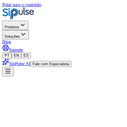
Pular para o conteúdo
Produtos
Soluções
Blog
Suporte
PT
EN
ES
SipPulse AI
Fale com Especialista