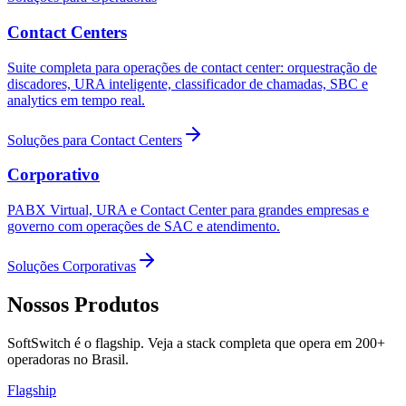
Contact Centers
Suite completa para operações de contact center: orquestração de
discadores, URA inteligente, classificador de chamadas, SBC e
analytics em tempo real.
Soluções para Contact Centers
Corporativo
PABX Virtual, URA e Contact Center para grandes empresas e
governo com operações de SAC e atendimento.
Soluções Corporativas
Nossos Produtos
SoftSwitch é o flagship. Veja a stack completa que opera em 200+
operadoras no Brasil.
Flagship