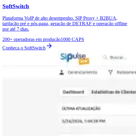
SoftSwitch
Plataforma VoIP de alto desempenho. SIP Proxy + B2BUA,
tarifação pré e pós-paga, geração de DETRAF e operação offline
por até 7 dias.
200+ operadoras em produção
1000 CAPS
Conheça o SoftSwitch