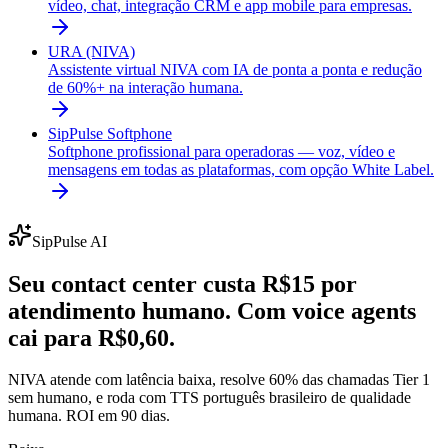
vídeo, chat, integração CRM e app mobile para empresas.
URA (NIVA)
Assistente virtual NIVA com IA de ponta a ponta e redução
de 60%+ na interação humana.
SipPulse Softphone
Softphone profissional para operadoras — voz, vídeo e
mensagens em todas as plataformas, com opção White Label.
SipPulse AI
Seu contact center custa R$15 por
atendimento humano. Com voice agents
cai para R$0,60.
NIVA atende com latência baixa, resolve 60% das chamadas Tier 1
sem humano, e roda com TTS português brasileiro de qualidade
humana. ROI em 90 dias.