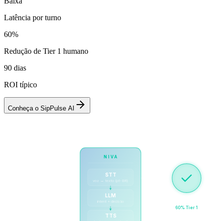
Baixa
Latência por turno
60%
Redução de Tier 1 humano
90 dias
ROI típico
Conheça o SipPulse AI
NIVA
áudio
resposta
STT
voz → texto (pt-BR)
LLM
Cliente
Resolvido
intent + decisão
SIP / PSTN
60% Tier 1
TTS