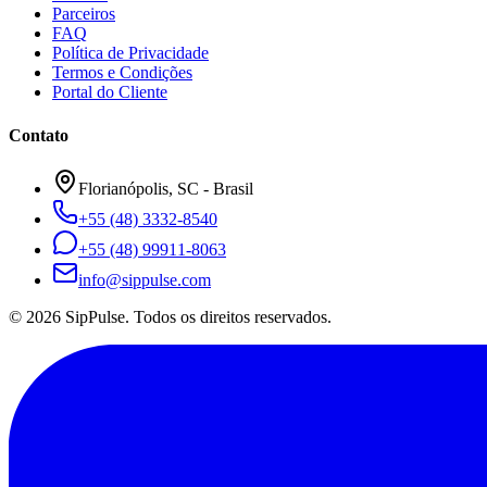
Parceiros
FAQ
Política de Privacidade
Termos e Condições
Portal do Cliente
Contato
Florianópolis, SC - Brasil
+55 (48) 3332-8540
+55 (48) 99911-8063
info@sippulse.com
© 2026 SipPulse. Todos os direitos reservados.