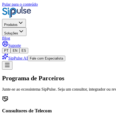
Pular para o conteúdo
Produtos
Soluções
Blog
Suporte
PT
EN
ES
SipPulse AI
Fale com Especialista
Programa de Parceiros
Junte-se ao ecossistema SipPulse. Seja um consultor, integrador ou r
Consultores de Telecom