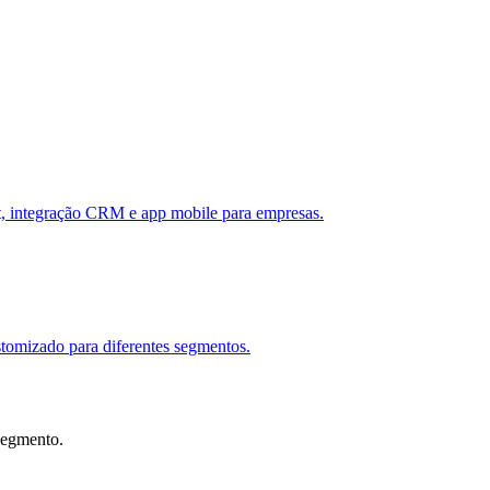
, integração CRM e app mobile para empresas.
stomizado para diferentes segmentos.
 segmento.