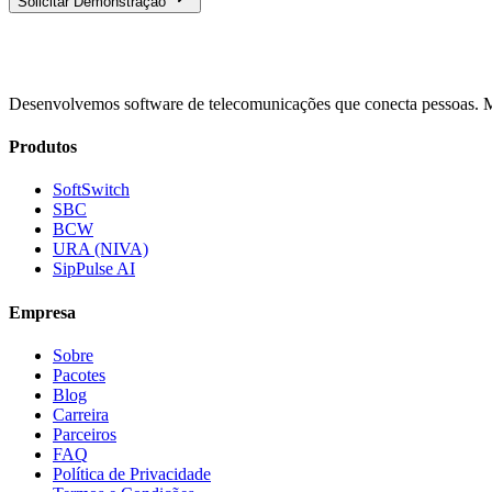
Solicitar Demonstração
Desenvolvemos software de telecomunicações que conecta pessoas. Mai
Produtos
SoftSwitch
SBC
BCW
URA (NIVA)
SipPulse AI
Empresa
Sobre
Pacotes
Blog
Carreira
Parceiros
FAQ
Política de Privacidade