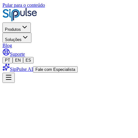
Pular para o conteúdo
Produtos
Soluções
Blog
Suporte
PT
EN
ES
SipPulse AI
Fale com Especialista