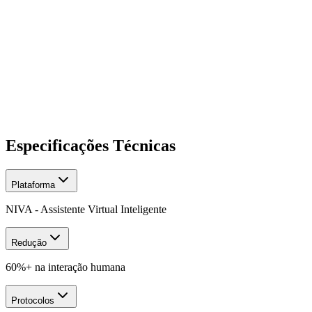
Integração Zapier/N8N/SMS/WhatsApp
SIP UDP/TCP/TLS
TDM via gateway
Especificações Técnicas
Plataforma
NIVA - Assistente Virtual Inteligente
Redução
60%+ na interação humana
Protocolos