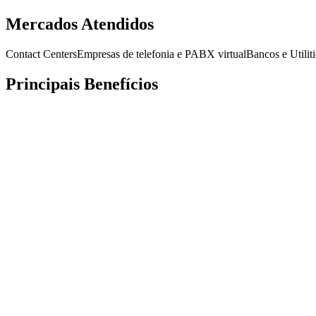
Solicitar Demonstração
Download do Datasheet
Mercados Atendidos
Contact Centers
Empresas de telefonia e PABX virtual
Bancos e Utiliti
Principais Benefícios
Assistente virtual com IA de ponta a ponta
Arquitetura baseada em blocos
Programação visual sem codificação (Low Code/No Code)