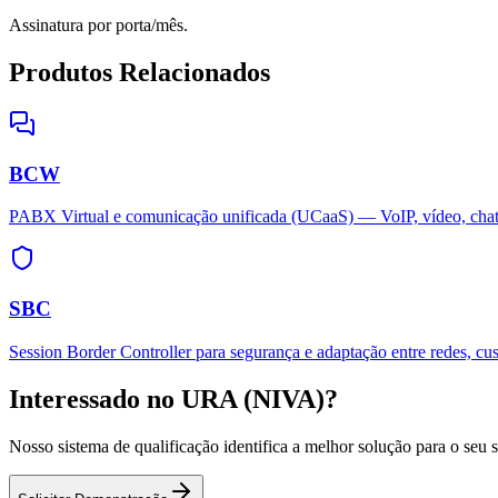
Assinatura por porta/mês.
Produtos Relacionados
BCW
PABX Virtual e comunicação unificada (UCaaS) — VoIP, vídeo, chat
SBC
Session Border Controller para segurança e adaptação entre redes, cu
Interessado no URA (NIVA)?
Nosso sistema de qualificação identifica a melhor solução para o seu