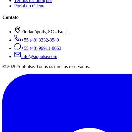
Termos e Condições
Portal do Cliente
Contato
Florianópolis, SC - Brasil
+55 (48) 3332-8540
+55 (48) 99911-8063
info@sippulse.com
© 2026 SipPulse. Todos os direitos reservados.