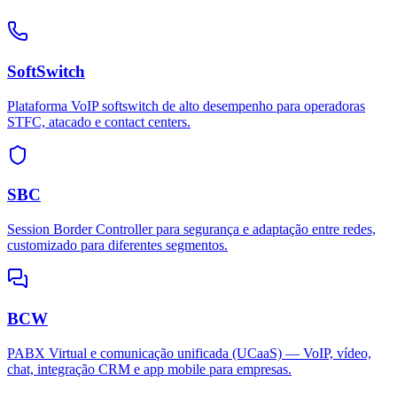
SoftSwitch
Plataforma VoIP softswitch de alto desempenho para operadoras
STFC, atacado e contact centers.
SBC
Session Border Controller para segurança e adaptação entre redes,
customizado para diferentes segmentos.
BCW
PABX Virtual e comunicação unificada (UCaaS) — VoIP, vídeo,
chat, integração CRM e app mobile para empresas.