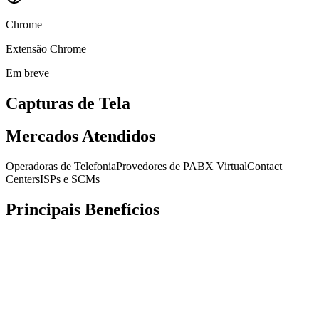
Chrome
Extensão Chrome
Em breve
Capturas de Tela
Mercados Atendidos
Operadoras de Telefonia
Provedores de PABX Virtual
Contact
Centers
ISPs e SCMs
Principais Benefícios
Push Notifications nativos (RFC 8599 / FCM / APNs) — economia
de bateria e entrega garantida