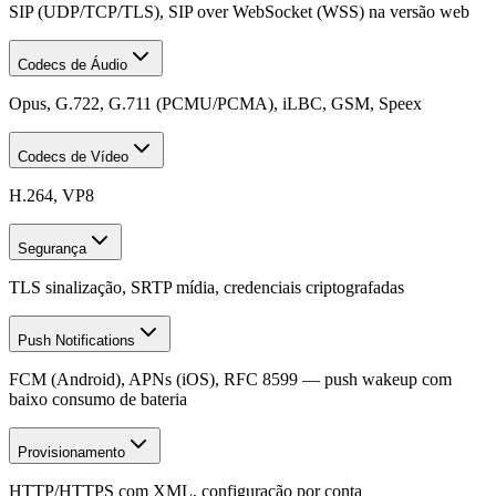
SIP (UDP/TCP/TLS), SIP over WebSocket (WSS) na versão web
Codecs de Áudio
Opus, G.722, G.711 (PCMU/PCMA), iLBC, GSM, Speex
Codecs de Vídeo
H.264, VP8
Segurança
TLS sinalização, SRTP mídia, credenciais criptografadas
Push Notifications
FCM (Android), APNs (iOS), RFC 8599 — push wakeup com
baixo consumo de bateria
Provisionamento
HTTP/HTTPS com XML, configuração por conta