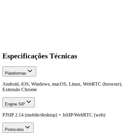
White Label opcional (nome, ícone, cores) com publicação nas lojas
sob sua marca
Usuários e instalações ilimitados
Especificações Técnicas
Plataformas
Android, iOS, Windows, macOS, Linux, WebRTC (browser),
Extensão Chrome
Engine SIP
PJSIP 2.14 (mobile/desktop) + JsSIP/WebRTC (web)
Protocolos