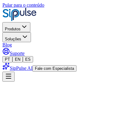
Pular para o conteúdo
Produtos
Soluções
Blog
Suporte
PT
EN
ES
SipPulse AI
Fale com Especialista