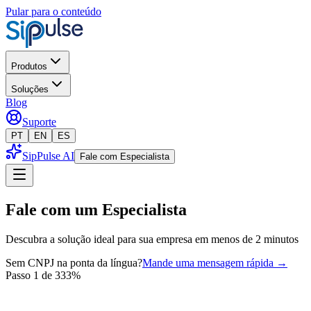
Pular para o conteúdo
Produtos
Soluções
Blog
Suporte
PT
EN
ES
SipPulse AI
Fale com Especialista
Fale com um Especialista
Descubra a solução ideal para sua empresa em menos de 2 minutos
Sem CNPJ na ponta da língua?
Mande uma mensagem rápida →
Passo 1 de 3
33
%
Identificação