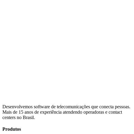
A SipPulse atende exclusivamente pessoas jurídicas (PJ).
nos permite identificar sua empresa e oferecer um atend
rápido e assertivo.
Seus dados estão protegidos. Respeitamos a LGPD 
informação será compartilhada com terceiros.
CNPJ ou domínio da empresa
Informe o CNPJ ou o domínio do site da empresa
Desenvolvemos software de telecomunicações que conecta pessoas.
Mais de 15 anos de experiência atendendo operadoras e contact
centers no Brasil.
Produtos