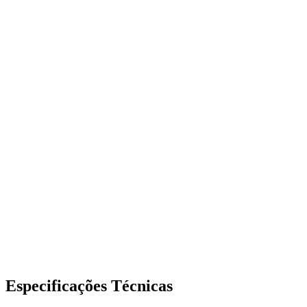
Demonstrativos de consumo detalhados
Inventário de numeração com ABR
Planos customizados
Tarifação por degraus
Franquias de consumo
Especificações Técnicas