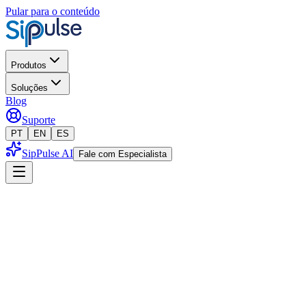
Pular para o conteúdo
Produtos
Soluções
Blog
Suporte
PT
EN
ES
SipPulse AI
Fale com Especialista