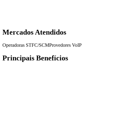
Solicitar Demonstração
Download do Datasheet
Mercados Atendidos
Operadoras STFC/SCM
Provedores VoIP
Principais Benefícios
Sincronização com SoftSwitch
Importação automática de bilhetes
Faturamento automatizado